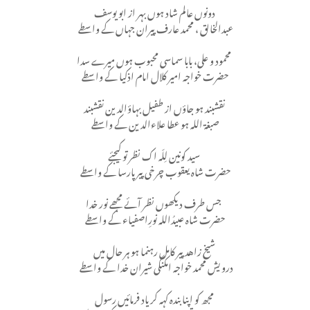
دونوں عالم شاد ہوں بہر از ابو یوسف
عبدالخالق ، محمد عارف پیران جہاں کے واسطے
محمود و علی، بابا سماسی محبوب ہوں میرے سدا
حضرت خواجہ امیر کلال امام اذکیا کے واسطے
نقشبند ہو جاؤں از طفیل بہاؤالدین نقشبند
صبغة اللہ ہو عطا علاءالدین کے واسطے
سید کونین لِلّہ اک نظر تو کیجئے
حضرت شاہ یعقوب چرخی پیر پارسا کے واسطے
جس طرف دیکھوں نظر آئے مجھے نور خدا
حضرت شاہ عبیدُاللہ نورِاصفیاء کے واسطے
شیخ زاهد پیر کامل رہنما ہو ہر حال میں
درویش محمد خواجہ امکنگی شیران خدا کے واسطے
مجھ کو اپنا بندہ کہہ کر یاد فرمائیں رسول