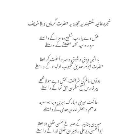
شجره عالیہ نقشبندیہ مجددیہ حضرت کرماں والا شریف
بخش دے یا رب شفیع دوسرا کے واسطے
سرور و سید محمد مصطفے کے واسطے
يا الہی ذوق و شوق و مهر و ألفت کر عطا
حضرت ابوبکر صدیق محبوب اولیاء کے واسطے
دونوں عالم کی شرافت بخش دے مولا مجھے
پیر فارس شخ سلمان حق نما کے واسطے
عاقبت میری مبارک میری دنیا ہو سعید
قاسم و جعفر امامان ھدی کے واسطے
مہربان بایزید کے صدقے حسن خلق ہو عطا
ابوالحسن، بوعلی راہبران خلق خدا کے واسطے