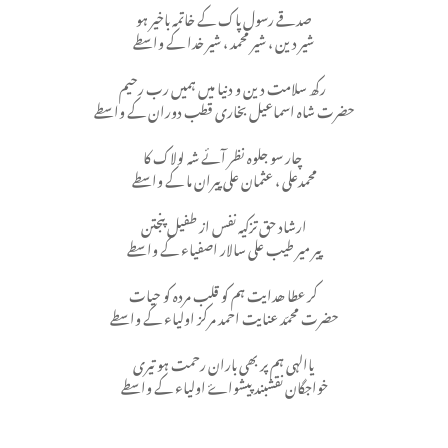
صدقے رسول پاک کے خاتمہ باخیر ہو
شیر دین ، شیر محمد ، شیر خدا کے واسطے
رکھ سلامت دین و دنیا میں ہمیں رب رحیم
حضرت شاہ اسماعیل بخاری قطب دوران کے واسطے
چار سو جلوہ نظر آئے شہ لولاک کا
محمدعلی ، عثمان علی پیران ما کے واسطے
ارشاد حق تزکیه نفس از طفیل پنجتن
پیر میر طیب علی سالار اصفیاء کے واسطے
کر عطا ھدایت ہم کو قلب مردہ کو حیات
حضرت محمّد عنایت احمد مرکز اولیاء کے واسطے
یاالہی ہم پر بھی باران رحمت ہو تیری
خواجگان نقشبند پیشواۓ اولیاء کے واسطے