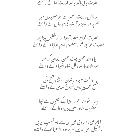
حضرت باقی باللہ باخبر قدرت نما کے واسطے
از فیض ولایت احمد سے ہو منور دل میرا
ہم پہ ہو سایۂ رحمت قیوم زماں کے واسطے
حضرت خواجہ سعید”باوقار از طفیل بیڑا پار
حضرت خواجہ محمد معصوم امام اولیاء کے واسطے
یا واحد حسن نیت حسن ایمان کر عطا
عبدالاحد بادشاہ گل شاہ اتقیاء کے واسطے
دولت صبر و رضا کی از نگاه شیخ ذکی
شیخ محمد پیر زمان شیوخ ھدی کے واسطے
بہراز خواجہ احمد ، دنیا کے فتنوں سے بچا
حضرت شاہ حسین پیر با وفا کے واسطے
امام علی ، صادق علی ان سے ہو نسبت میری
ازطفیل امیرالدین سرگردہ و اصفیاء کے واسطے