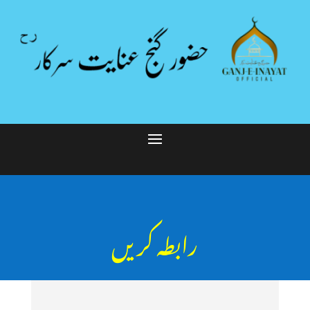
رابطہ کریں