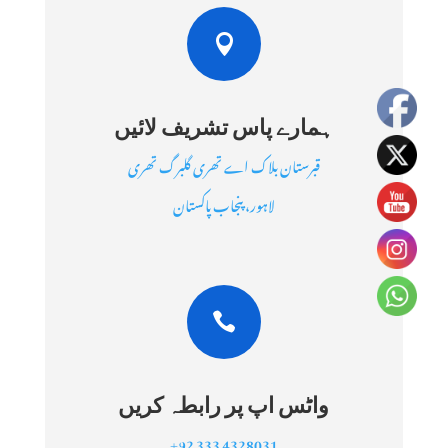

ہمارے پاس تشریف لائیں
قبرستان بلاک اے تھری گلبرگ تھری
لاہور، پنجاب پاکستان

واٹس اپ پر رابطہ کریں
+92 333 4328031