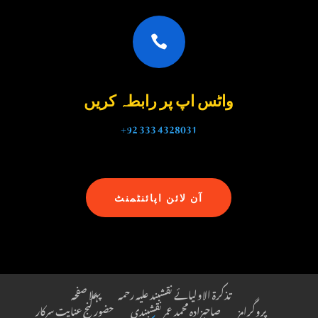

واٹس اپ پر رابطہ کریں
+92 333 4328031
آن لائن اپائنٹمنٹ
تذکرۃ الاولیائے نقشبند علیہ رحمہ
پہلا صفحہ
پروگرامز
حضور گنجِ عنایت سرکار