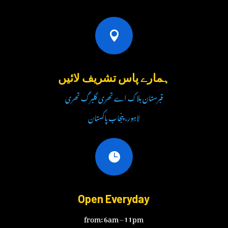

ہمارے پاس تشریف لائیں
قبرستان بلاک اے تھری گلبرگ تھری
لاہور، پنجاب پاکستان

Open Everyday
from: 6am – 11pm